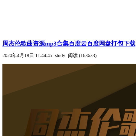
周杰伦歌曲资源mp3合集百度云百度网盘打包下载
2020年4月18日 11:44:45
study
阅读 (163633)